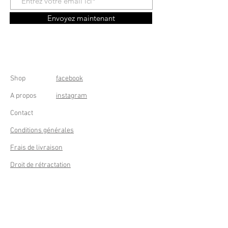
Envoyez maintenant
Shop
facebook
A propos
instagram
Contact
Conditions générales
Frais de livraison
Droit de rétractation
Peppermint Shop
Rue de la Casquette 49
4000 Liège - Luik