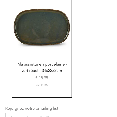
Pila assiette en porcelaine -
Pila assiette 30x15x
vert réactif 34x22x2cm
en porcelaine - vert r
Prijs
€ 18,95
incl.BTW
Rejoignez notre emailing list