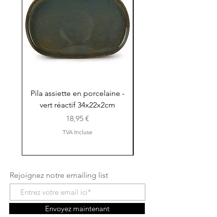
Pila assiette en porcelaine -
Pila assiette 30x15x
vert réactif 34x22x2cm
en porcelaine - vert r
Prix
18,95 €
TVA Incluse
Rejoignez notre emailing list
Envoyez maintenant