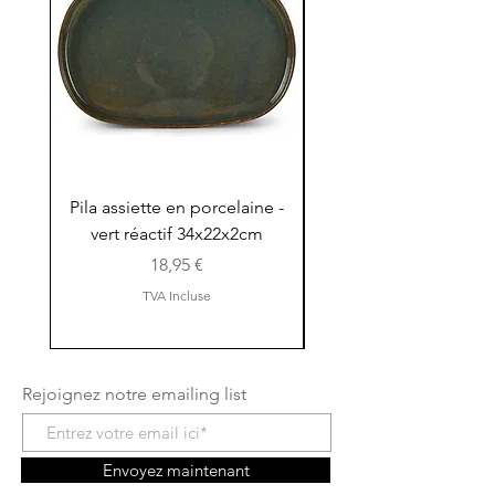
Pila assiette en porcelaine -
Pila assiette 30x15x
vert réactif 34x22x2cm
en porcelaine - vert r
Prix
18,95 €
TVA Incluse
Rejoignez notre emailing list
Envoyez maintenant