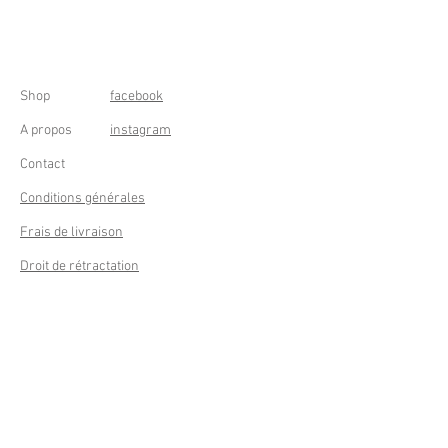
Shop
facebook
A propos
instagram
Contact
Conditions générales
Frais de livraison
Droit de rétractation
Peppermint Shop
Rue de la Casquette 49
4000 Liège - Luik
Belgique (Belgium)