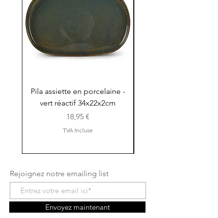
Pila assiette en porcelaine -
Pila assiette 30x15x
vert réactif 34x22x2cm
en porcelaine - vert r
Prix
18,95 €
TVA Incluse
Rejoignez notre emailing list
Envoyez maintenant