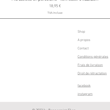
Prix
18,95 €
TVA Incluse
Shop
A propos
Contact
Conditions générales
Frais de livraison
Droit de rétractation
facebook
instagram