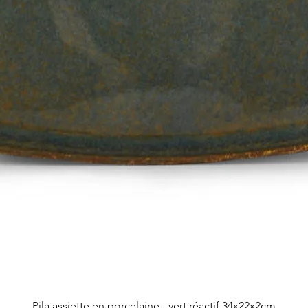
Aperçu rapide
Pila assiette en porcelaine - vert réactif 34x22x2cm