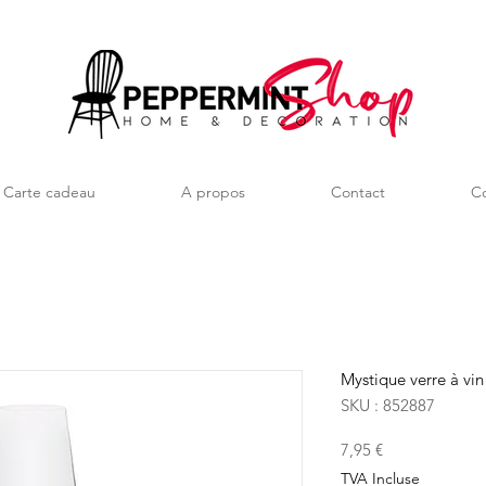
Carte cadeau
A propos
Contact
Co
Mystique verre à vin
SKU : 852887
Prix
7,95 €
TVA Incluse