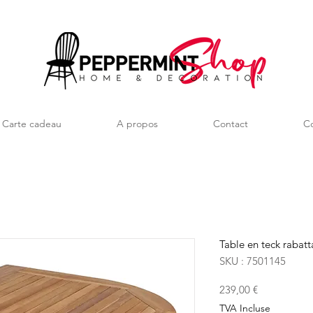
Carte cadeau
A propos
Contact
Co
Table en teck rabat
SKU : 7501145
Prix
239,00 €
TVA Incluse