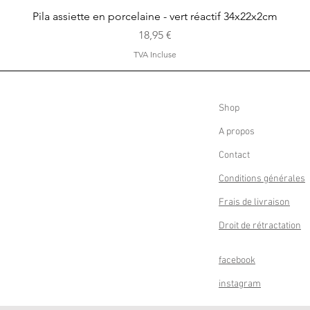
Aperçu rapide
Pila assiette en porcelaine - vert réactif 34x22x2cm
Prix
18,95 €
TVA Incluse
Shop
A propos
Contact
Conditions générales
Frais de livraison
Droit de rétractation
facebook
instagram