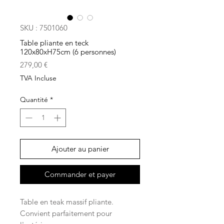
SKU : 7501060
Table pliante en teck
120x80xH75cm (6 personnes)
Prix
279,00 €
TVA Incluse
Quantité
*
Ajouter au panier
Commander et payer
Table en teak massif pliante.
Convient parfaitement pour