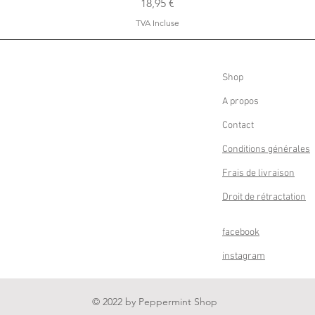
Prix
18,95 €
TVA Incluse
Shop
A propos
Contact
Conditions générales
Frais de livraison
Droit de rétractation
facebook
instagram
© 2022 by Peppermint Shop