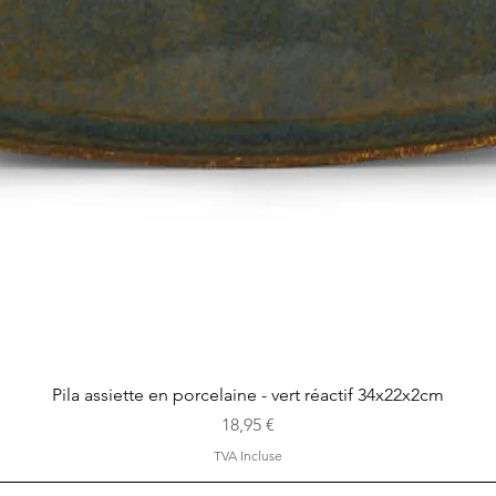
Aperçu rapide
Pila assiette en porcelaine - vert réactif 34x22x2cm
Prix
18,95 €
TVA Incluse