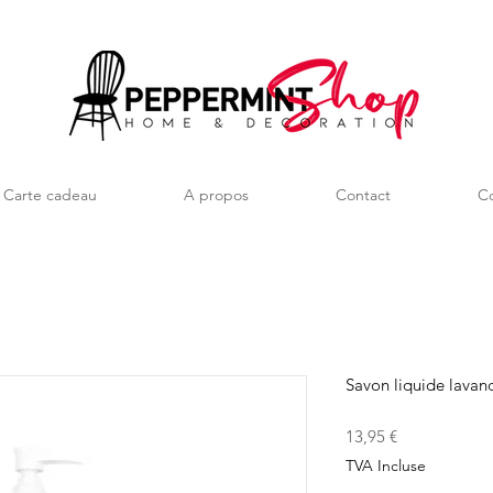
Carte cadeau
A propos
Contact
Co
Savon liquide lava
Prix
13,95 €
TVA Incluse